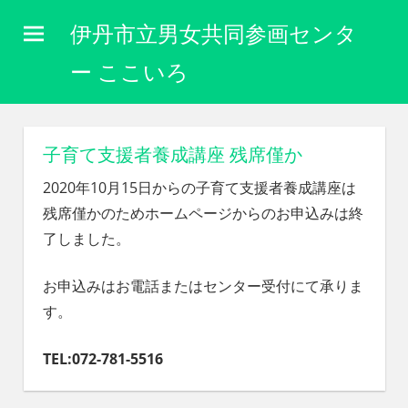
コ
伊丹市立男女共同参画センタ
ン
テ
ー ここいろ
ン
性
ツ
別
に
へ
子育て支援者養成講座 残席僅か
関
ス
わ
2020年10月15日からの子育て支援者養成講座は
キ
り
残席僅かのためホームページからのお申込みは終
な
ッ
了しました。
く
プ
自
分
お申込みはお電話またはセンター受付にて承りま
ら
す。
し
く
TEL:072-781-5516
生
き
ら