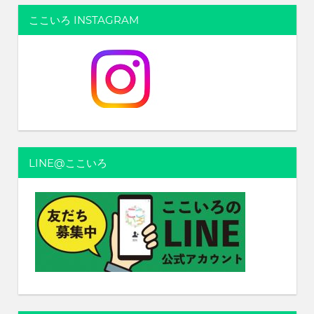
れ
ここいろ INSTAGRAM
る
社
会
を、
次
世
代
に
引
LINE@ここいろ
き
継
ぐ
豊
か
な
ま
ち
へ