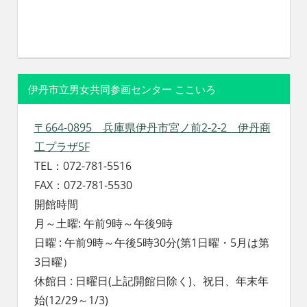
伊丹市立男女共同参画センター ここいろ
〒664-0895 兵庫県伊丹市宮ノ前2-2-2 伊丹商
工プラザ5F
TEL：072-781-5516
FAX：072-781-5530
開館時間
月～土曜: 午前9時～午後9時
日曜 : 午前9時～午後5時30分(第1日曜・5月は第
3日曜）
休館日 : 日曜日(上記開館日除く)、祝日、年末年
始(12/29～1/3)