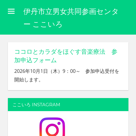
コ
伊丹市立男女共同参画センタ
ン
テ
ー ここいろ
ン
性
ツ
別
に
へ
ココロとカラダをほぐす音楽療法 参
関
ス
加申込フォーム
わ
キ
り
2026年10月1日（木）9：00～ 参加申込受付を
な
ッ
開始します。
く
プ
自
分
ら
ここいろ INSTAGRAM
し
く
生
き
ら