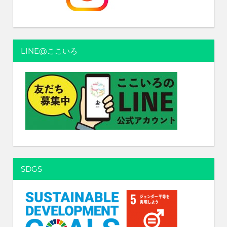
れ
る
社
会
LINE@ここいろ
を、
次
世
代
に
引
き
継
ぐ
豊
か
SDGS
な
ま
ち
へ