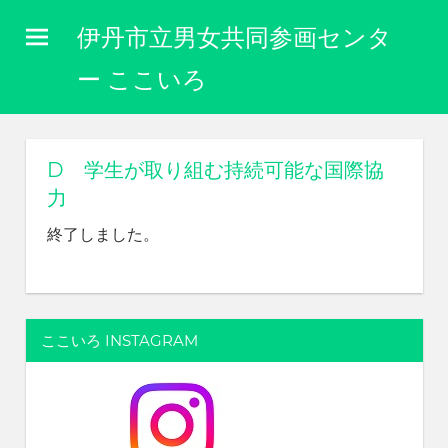
コ
伊丹市立男女共同参画センタ
ン
テ
ー ここいろ
ン
性
ツ
別
に
へ
D 学生が取り組む持続可能な国際協
関
ス
力
わ
キ
り
終了しました。
な
ッ
く
プ
自
分
ら
ここいろ INSTAGRAM
し
く
生
き
ら