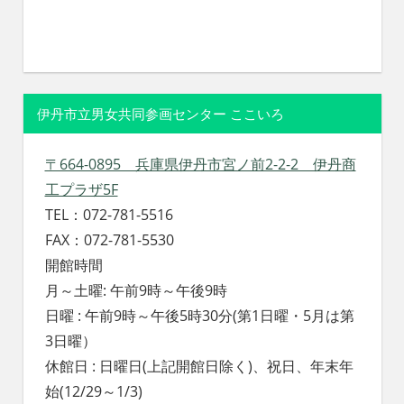
伊丹市立男女共同参画センター ここいろ
〒664-0895 兵庫県伊丹市宮ノ前2-2-2 伊丹商
工プラザ5F
TEL：072-781-5516
FAX：072-781-5530
開館時間
月～土曜: 午前9時～午後9時
日曜 : 午前9時～午後5時30分(第1日曜・5月は第
3日曜）
休館日 : 日曜日(上記開館日除く)、祝日、年末年
始(12/29～1/3)