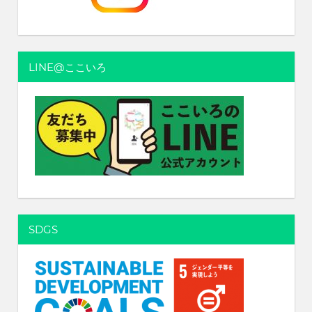
れ
る
社
会
LINE@ここいろ
を、
次
世
代
に
引
き
継
ぐ
豊
か
SDGS
な
ま
ち
へ