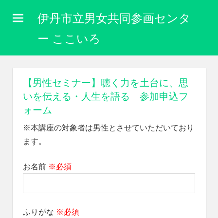
コ
伊丹市立男女共同参画センタ
ン
テ
ー ここいろ
ン
性
ツ
別
に
へ
【男性セミナー】聴く力を土台に、思
関
ス
いを伝える・人生を語る 参加申込フ
わ
キ
り
ォーム
な
ッ
※本講座の対象者は男性とさせていただいており
く
プ
自
ます。
分
ら
お名前
※必須
し
く
生
き
ふりがな
※必須
ら