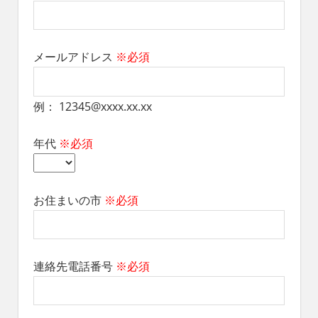
れ
る
社
会
メールアドレス
※必須
を、
次
世
例： 12345@xxxx.xx.xx
代
に
年代
※必須
引
き
継
ぐ
お住まいの市
※必須
豊
か
な
ま
連絡先電話番号
※必須
ち
へ