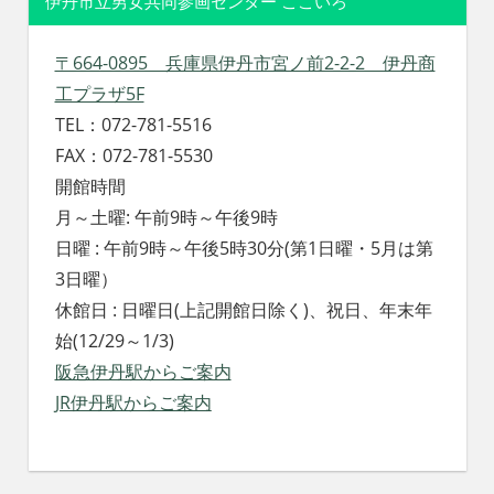
伊丹市立男女共同参画センター ここいろ
〒664-0895 兵庫県伊丹市宮ノ前2-2-2 伊丹商
工プラザ5F
TEL：072-781-5516
FAX：072-781-5530
開館時間
月～土曜: 午前9時～午後9時
日曜 : 午前9時～午後5時30分(第1日曜・5月は第
3日曜）
休館日 : 日曜日(上記開館日除く)、祝日、年末年
始(12/29～1/3)
阪急伊丹駅からご案内
JR伊丹駅からご案内