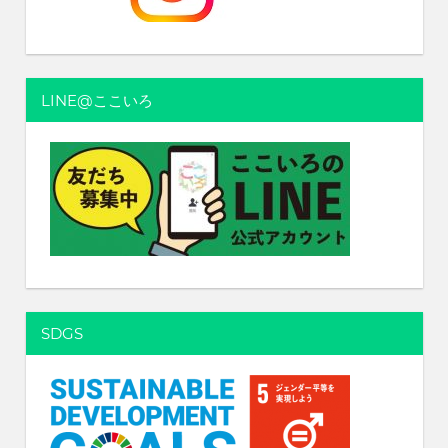
れ
る
社
会
LINE@ここいろ
を、
次
世
代
に
引
き
継
ぐ
豊
か
SDGS
な
ま
ち
へ