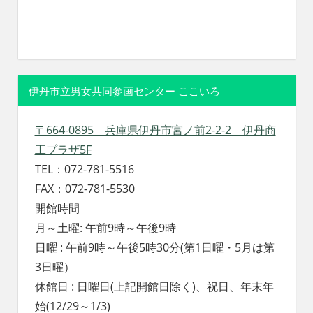
伊丹市立男女共同参画センター ここいろ
〒664-0895 兵庫県伊丹市宮ノ前2-2-2 伊丹商
工プラザ5F
TEL：072-781-5516
FAX：072-781-5530
開館時間
月～土曜: 午前9時～午後9時
日曜 : 午前9時～午後5時30分(第1日曜・5月は第
3日曜）
休館日 : 日曜日(上記開館日除く)、祝日、年末年
始(12/29～1/3)