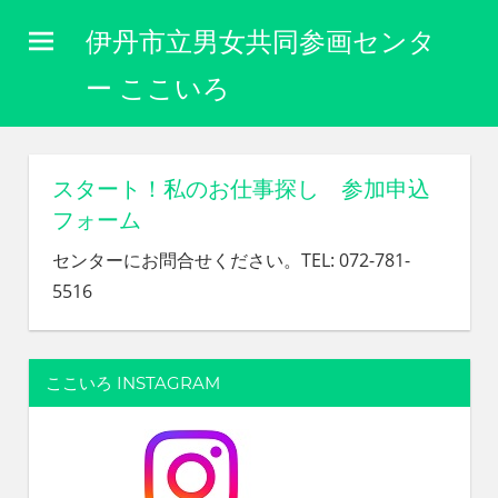
コ
伊丹市立男女共同参画センタ
ン
テ
ー ここいろ
ン
性
ツ
別
に
へ
スタート！私のお仕事探し 参加申込
関
ス
フォーム
わ
キ
り
センターにお問合せください。TEL: 072-781-
な
ッ
5516
く
プ
自
分
ら
ここいろ INSTAGRAM
し
く
生
き
ら