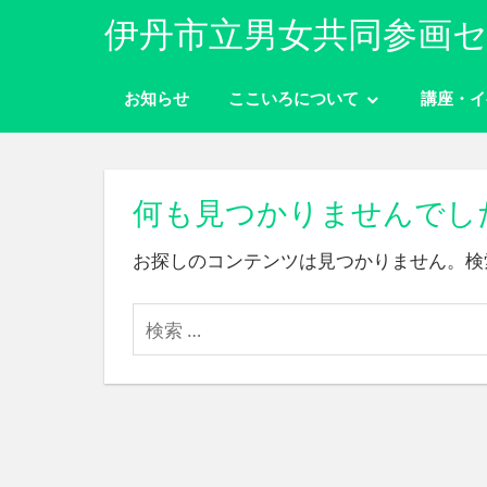
コ
伊丹市立男女共同参画セ
ン
性
テ
別
お知らせ
ここいろについて
講座・イ
ン
に
ツ
関
わ
へ
り
ス
何も見つかりませんでし
な
キ
く
お探しのコンテンツは見つかりません。検
ッ
自
分
プ
ら
し
く
生
き
ら
れ
る